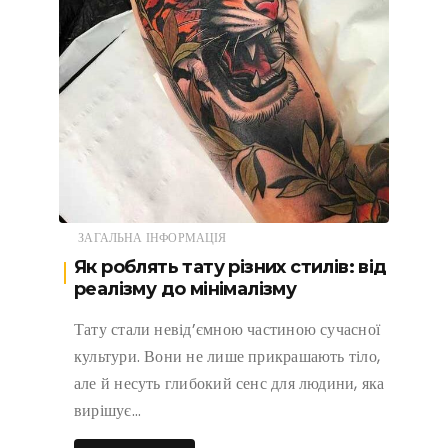
ЗАГАЛЬНА ІНФОРМАЦІЯ
Як роблять тату різних стилів: від
реалізму до мінімалізму
Тату стали невід’ємною частиною сучасної
культури. Вони не лише прикрашають тіло,
але й несуть глибокий сенс для людини, яка
вирішує…