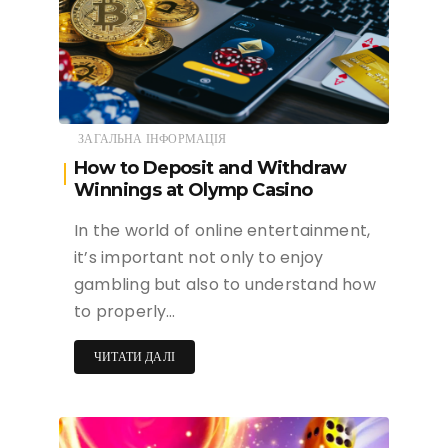
ЗАГАЛЬНА ІНФОРМАЦІЯ
How to Deposit and Withdraw
Winnings at Olymp Casino
In the world of online entertainment,
it’s important not only to enjoy
gambling but also to understand how
to properly…
ЧИТАТИ ДАЛІ