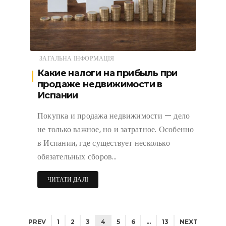
ЗАГАЛЬНА ІНФОРМАЦІЯ
Какие налоги на прибыль при
продаже недвижимости в
Испании
Покупка и продажа недвижимости — дело
не только важное, но и затратное. Особенно
в Испании, где существует несколько
обязательных сборов…
ЧИТАТИ ДАЛІ
PREV
1
2
3
4
5
6
…
13
NEXT