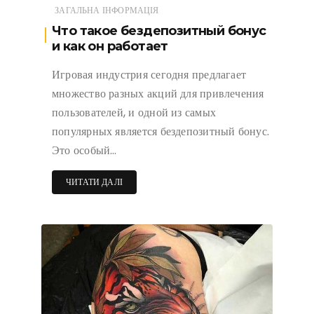
ЗАГАЛЬНА ІНФОРМАЦІЯ
Что такое бездепозитный бонус
и как он работает
Игровая индустрия сегодня предлагает
множество разных акций для привлечения
пользователей, и одной из самых
популярных является бездепозитный бонус.
Это особый…
ЧИТАТИ ДАЛІ