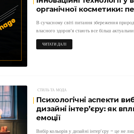
Інноваційні технології у
органічної косметики: пе
В сучасному світі питання збереження природ
власного здоров’я стають все більш актуальни
ЧИТАТИ ДАЛІ
СТИЛЬ ТА МОДА
Психологічні аспекти виб
дизайні інтер’єру: як впл
емоції
Вибір кольорів у дизайні інтер’єру – це не л