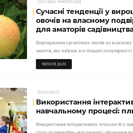
ЗАГАЛЬНА ІНФОРМАЦІЯ
Сучасні тенденції у виро
овочів на власному подві
для аматорів садівництв
Вирощування органічних овочів на власному 
заняття, яке набуває все більшої популярності
ЧИТАТИ ДАЛІ
ТЕХНОЛОГІЇ
Використання інтерактив
навчальному процесі: пл
Використання інтерактивних технологій у нав
стало надзвичайно актуальним і обговорювани