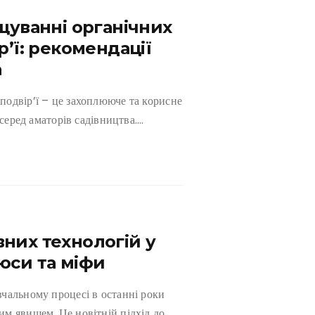
щуванні органічних
р’ї: рекомендації
а
подвір’ї – це захоплююче та корисне
 серед аматорів садівництва….
них технологій у
юси та міфи
чальному процесі в останні роки
м явищем. Це новітній підхід до