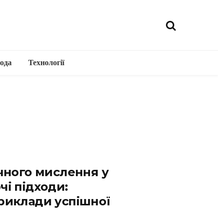
ода
Технології
чного мислення у
рчі підходи:
 приклади успішної