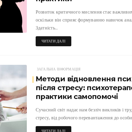
Розвиток критичного мислення стає важливим 
оскільки він сприяє формуванню навичок аналі
Здатність…
ЧИТАТИ ДАЛІ
ЗАГАЛЬНА ІНФОРМАЦІЯ
Методи відновлення псих
після стресу: психотерап
практики самопомочі
Сучасний світ надає нам безліч викликів і тр
стресу, від робочого перевантаження до особи
ЧИТАТИ ДАЛІ