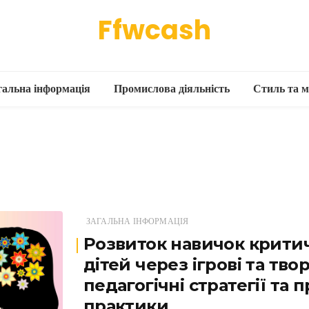
Ffwcash
гальна інформація
Промислова діяльність
Стиль та м
ЗАГАЛЬНА ІНФОРМАЦІЯ
Розвиток навичок крити
дітей через ігрові та тво
педагогічні стратегії та
практики