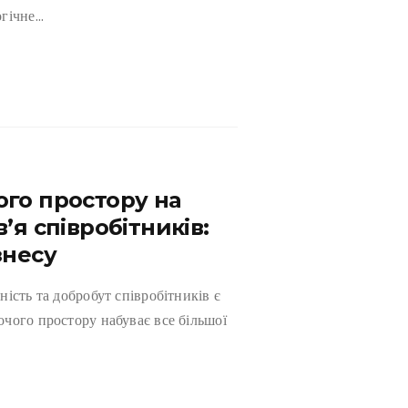
огічне…
го простору на
’я співробітників:
знесу
ість та добробут співробітників є
чого простору набуває все більшої