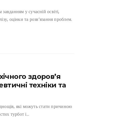
завданням у сучасній освіті,
зу, оцінки та розв’язання проблем.
ічного здоров’я
евтичні техніки та
уднощів, які можуть стати причиною
стих турбот і…