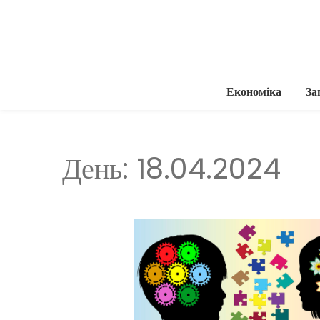
Економіка
За
День:
18.04.2024