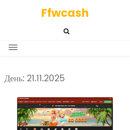
Ffwcash
День:
21.11.2025