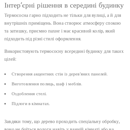
Інтер’єрні рішення в середині будинку
Термососна гарно підходить не тільки для вулиці, а й для
внутрішніх приміщень. Вона створює атмосферу спокою
та затишку, приємно пахне і має красивий колір, який
підходить під різні стилі оформлення.
Використовують термососну всередині будинку для таких
цілей:
Створення акцентних стін із дерев’яних панелей.
Виготовлення полиць, шаф і меблів.
Оздоблення стелі.
Підлоги в кімнатах.
Завдяки тому, що дерево проходить спеціальну обробку,
воно не боїться вологи навіть у ванній кімнаті або на