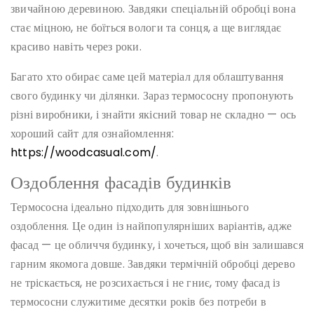
звичайною деревиною. Завдяки спеціальній обробці вона
стає міцною, не боїться вологи та сонця, а ще виглядає
красиво навіть через роки.
Багато хто обирає саме цей матеріал для облаштування
свого будинку чи ділянки. Зараз термососну пропонують
різні виробники, і знайти якісний товар не складно — ось
хороший сайт для ознайомлення:
https://woodcasual.com/
.
Оздоблення фасадів будинків
Термососна ідеально підходить для зовнішнього
оздоблення. Це один із найпопулярніших варіантів, адже
фасад — це обличчя будинку, і хочеться, щоб він залишався
гарним якомога довше. Завдяки термічній обробці дерево
не тріскається, не розсихається і не гниє, тому фасад із
термососни служитиме десятки років без потреби в