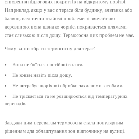
створення підлогових покриттів на відкритому повітрі.
Наприклад, якщо у вас є тераса біля будинку, альтанка або
балкон, вам точно знайомі проблеми зі звичайною
деревиною: вона швидко чорніє, покривається плямами,
стає слизькою після дощу. Термососна цих проблем не має.
Чому варто обрати термососну для терас:
Вона не боїться постійної вологи.
Не ковзає навіть після дощу.
Не потребує щорічної обробки захисними засобами.
Не тріскається та не розширюється від температурних
перепадів.
Завдяки цим перевагам термососна стала популярним
рішенням для облаштування зон відпочинку на вулиці.