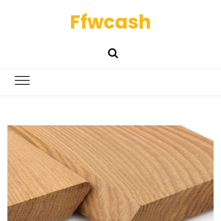
Ffwcash