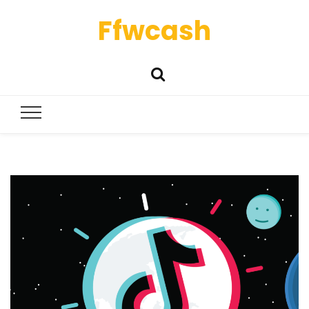
Ffwcash