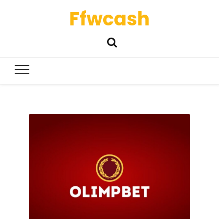
Ffwcash