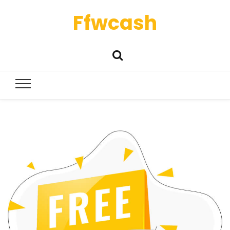
Ffwcash