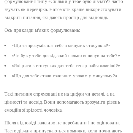
формулювання типу «Скільки у тебе було дівчат?» часто
звучать як перевірка. Натомість краще використовувати
відкриті питання, які дають простір для відповіді.
Ось приклади м’яких формулювань:
«Що ти зрозумів для себе з минулих стосунків?»
«Чи був у тебе досвід, який сильно вплинув на тебе?»
«Які риси в стосунках для тебе тепер найважливіші?»
«Що для тебе стало головним уроком у минулому?»
Такі питання спрямовані не на цифри чи деталі, а на
цінності та досвід. Вони допомагають зрозуміти рівень
емоційної зрілості чоловіка.
Після відповіді важливо не перебивати і не оцінювати.
Часто дівчата припускаються помилки, коли починають