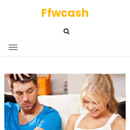
Ffwcash