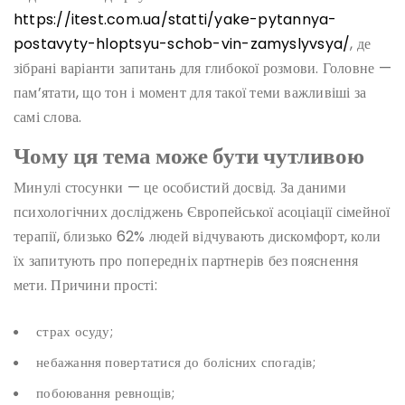
https://itest.com.ua/statti/yake-pytannya-
postavyty-hloptsyu-schob-vin-zamyslyvsya/
, де
зібрані варіанти запитань для глибокої розмови. Головне —
пам’ятати, що тон і момент для такої теми важливіші за
самі слова.
Чому ця тема може бути чутливою
Минулі стосунки — це особистий досвід. За даними
психологічних досліджень Європейської асоціації сімейної
терапії, близько 62% людей відчувають дискомфорт, коли
їх запитують про попередніх партнерів без пояснення
мети. Причини прості:
страх осуду;
небажання повертатися до болісних спогадів;
побоювання ревнощів;