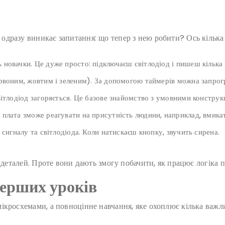
дразу виникає запитання: що тепер з нею робити? Ось кілька 
новачки. Це дуже просто: підключаєш світлодіод і пишеш кілька р
рвоним, жовтим і зеленим). За допомогою таймерів можна запрог
ітлодіод загоряється. Це базове знайомство з умовними конструкц
плата зможе реагувати на присутність людини, наприклад, вмикат
 сигналу та світлодіода. Коли натискаєш кнопку, звучить сирена.
о деталей. Проте вони дають змогу побачити, як працює логіка 
перших уроків
ікросхемами, а повноцінне навчання, яке охоплює кілька важл