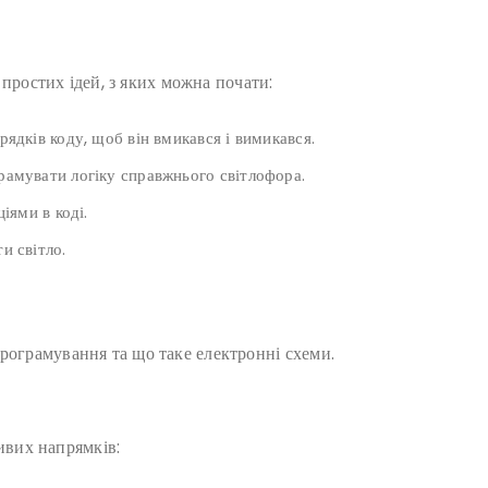
простих ідей, з яких можна почати:
ядків коду, щоб він вмикався і вимикався.
рамувати логіку справжнього світлофора.
іями в коді.
и світло.
програмування та що таке електронні схеми.
ивих напрямків: