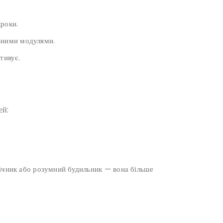
кроки.
ізними модулями.
тивує.
ей:
ічник або розумний будильник — вона більше