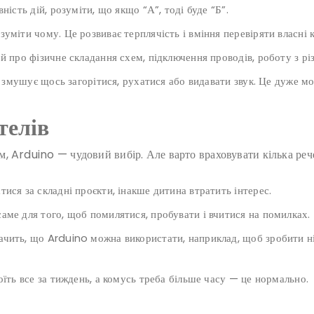
ність дій, розуміти, що якщо “А”, тоді буде “Б”.
уміти чому. Це розвиває терплячість і вміння перевіряти власні 
 й про фізичне складання схем, підключення проводів, роботу з р
а змушує щось загорітися, рухатися або видавати звук. Це дуже мо
телів
, Arduino — чудовий вибір. Але варто враховувати кілька реч
ися за складні проєкти, інакше дитина втратить інтерес.
аме для того, щоб помилятися, пробувати і вчитися на помилках.
ачить, що Arduino можна використати, наприклад, щоб зробити н
оїть все за тиждень, а комусь треба більше часу — це нормально.