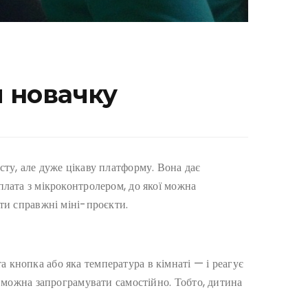
и новачку
ту, але дуже цікаву платформу. Вона дає
плата з мікроконтролером, до якої можна
ити справжні міні-проєкти.
 кнопка або яка температура в кімнаті — і реагує
ї можна запрограмувати самостійно. Тобто, дитина