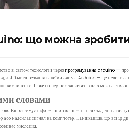
uino: що можна зробит
мство зі світом технологій через
програмування arduino
— прос
од, а й бачити результат своїми очима. Arduino — це невелика 
 інші компоненти. І вже на перших заняттях із нею можна створ
ими словами
оїв. Він отримує інформацію ззовні — наприклад, чи натиснута
р або надсилає сигнал на комп’ютер. Найцікавіше, що всі ці ді
 розвиває мислення.