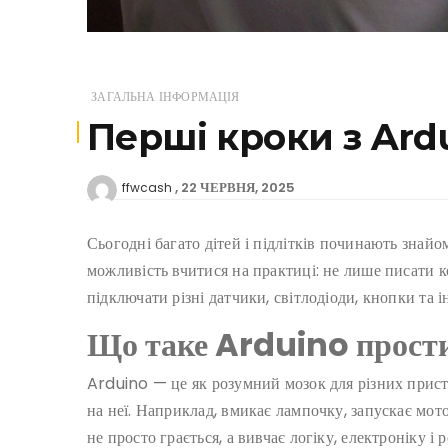
ЗАГАЛЬНА ІНФОРМАЦІЯ
Перші кроки з Ard
22 ЧЕРВНЯ, 2025
ffwcash
Сьогодні багато дітей і підлітків починають знайо
можливість вчитися на практиці: не лише писати к
підключати різні датчики, світлодіоди, кнопки та
Що таке Arduino прост
Arduino — це як розумний мозок для різних пристр
на неї. Наприклад, вмикає лампочку, запускає мото
не просто грається, а вивчає логіку, електроніку і