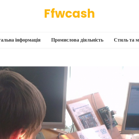
Ffwcash
гальна інформація
Промислова діяльність
Стиль та м