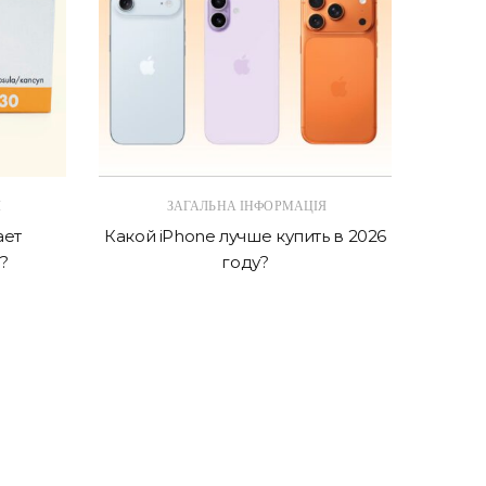
Я
ЗАГАЛЬНА ІНФОРМАЦІЯ
ает
Какой iPhone лучше купить в 2026
AirPo
?
году?
отл