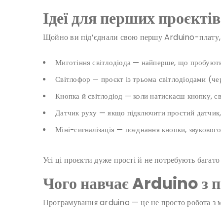
Ідеї для перших проєктів
Щойно ви під’єднали свою першу Arduino-плату, о
Миготіння світлодіода — найперше, що пробують 
Світлофор — проєкт із трьома світлодіодами (че
Кнопка й світлодіод — коли натискаєш кнопку, св
Датчик руху — якщо підключити простий датчик, 
Міні-сигналізація — поєднання кнопки, звукового
Усі ці проєкти дуже прості й не потребують багат
Чого навчає Arduino з 
Програмування arduino — це не просто робота з м