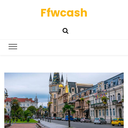
Ffwcash