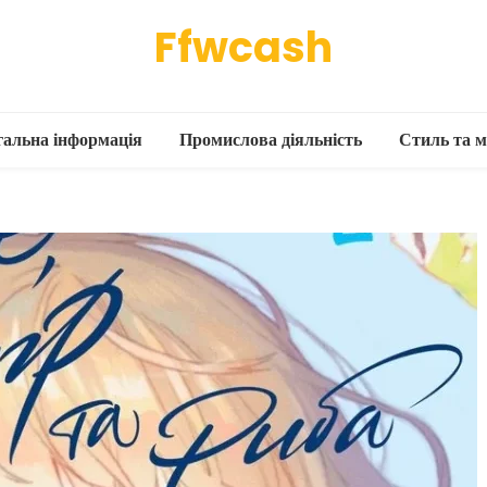
Ffwcash
гальна інформація
Промислова діяльність
Стиль та м