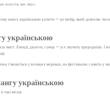
нє почуття, яке лікує.
 тому манга українською купити — це вибір, який дозволяє чита
гу українською
 зміст. Емоції, діалоги, гумор — усе звучить природніше. І во
ій.
Вона з’являється у великих мережах, на фестивалях і навіть у м
ангу українською
 такі місця: