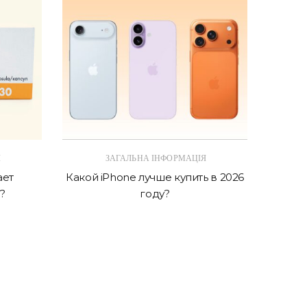
Я
ЗАГАЛЬНА ІНФОРМАЦІЯ
ает
Какой iPhone лучше купить в 2026
AirPo
?
году?
отл