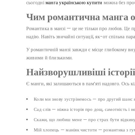
сьогодні
манга українською купити
можна без проб
Чим романтична манга 
Романтика в манзі — це не тільки про любов. Це п
надію. Навіть звичайні ситуації, як-от спільна па
У романтичній манзі завжди є місце глибокому вну
живими й близькими.
Найзворушливіші історії
Є манги, які залишаються в пам’яті надовго. Ось кі
Коли ми знову зустрінемось — про другий шанс н
Сад слів — ніжна історія про дощ, самотність і н
Скажи, що любиш мене — про страх бути відкину
Мій хлопець — маніяк чистоти — романтика з гу