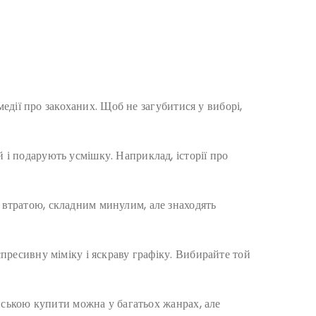
омедії про закоханих. Щоб не загубитися у виборі,
 і подарують усмішку. Наприклад, історії про
 втратою, складним минулим, але знаходять
спресивну міміку і яскраву графіку. Вибирайте той
їнською купити можна у багатьох жанрах, але