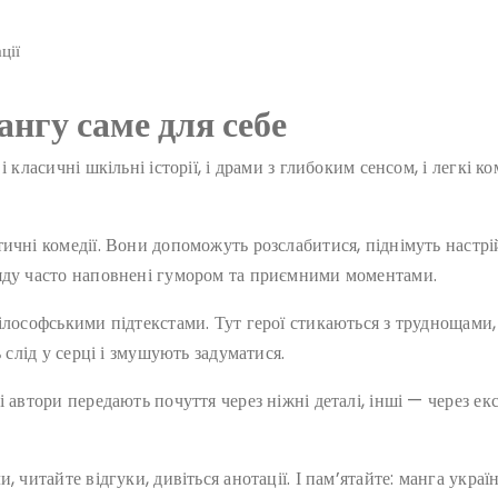
ції
нгу саме для себе
 класичні шкільні історії, і драми з глибоким сенсом, і легкі к
ичні комедії. Вони допоможуть розслабитися, піднімуть настрій
ляду часто наповнені гумором та приємними моментами.
ілософськими підтекстами. Тут герої стикаються з труднощами,
 слід у серці і змушують задуматися.
 автори передають почуття через ніжні деталі, інші — через ек
, читайте відгуки, дивіться анотації. І пам’ятайте: манга укра