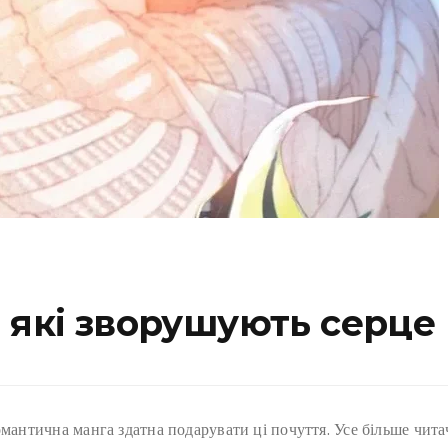
 які зворушують серце
омантична манга здатна подарувати ці почуття. Усе більше чит