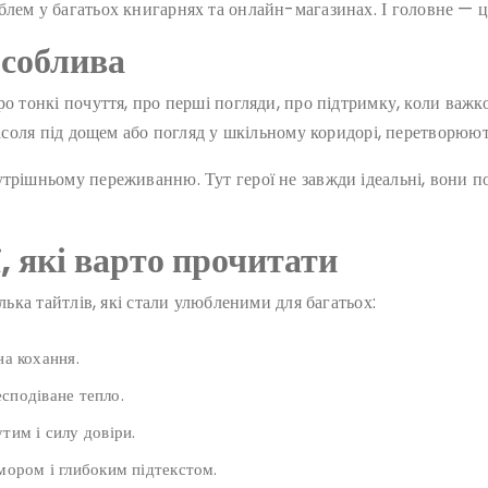
лем у багатьох книгарнях та онлайн-магазинах. І головне — ці 
особлива
ро тонкі почуття, про перші погляди, про підтримку, коли важк
расоля під дощем або погляд у шкільному коридорі, перетворюют
трішньому переживанню. Тут герої не завжди ідеальні, вони по
, які варто прочитати
лька тайтлів, які стали улюбленими для багатьох:
а кохання.
есподіване тепло.
тим і силу довіри.
мором і глибоким підтекстом.