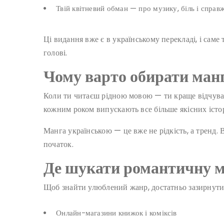
Твій квітневий обман — про музику, біль і справж
Ці видання вже є в українському перекладі, і саме
голові.
Чому варто обирати ман
Коли ти читаєш рідною мовою — ти краще відчуваєш
кожним роком випускають все більше якісних істор
Манга українською — це вже не рідкість, а тренд. 
початок.
Де шукати романтичну м
Щоб знайти улюблений жанр, достатньо зазирнути в
Онлайн-магазини книжок і коміксів