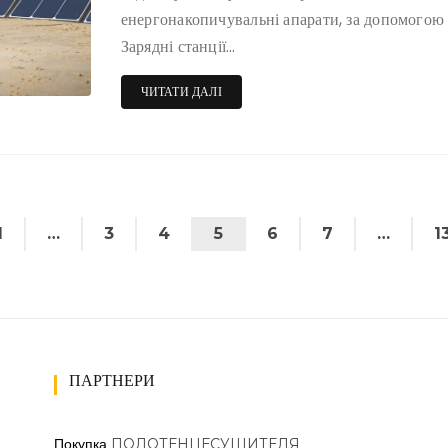
енергонакопичувальні апарати, за допомогою
Зарядні станції…
ЧИТАТИ ДАЛІ
1
…
3
4
5
6
7
…
1
ПАРТНЕРИ
ПОЛОТЕНЦЕСУШИТЕЛЯ
Покупка