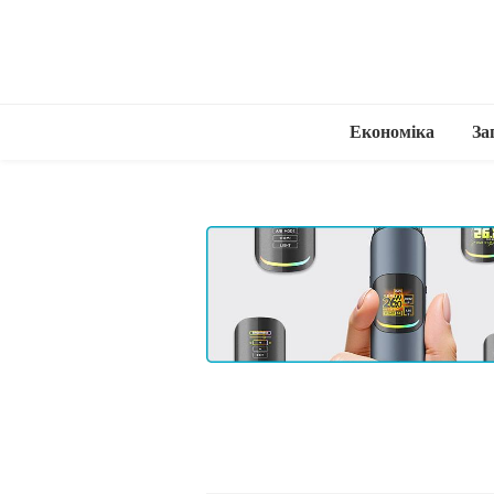
Економіка
За