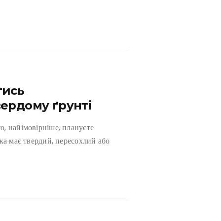
тись
вердому ґрунті
, найімовірніше, плануєте
ка має твердий, пересохлий або