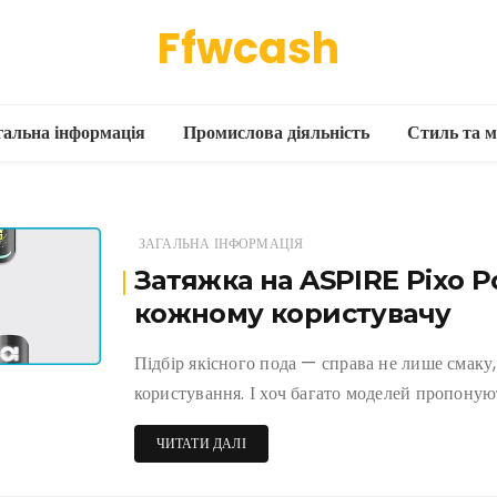
Ffwcash
гальна інформація
Промислова діяльність
Стиль та м
ЗАГАЛЬНА ІНФОРМАЦІЯ
Затяжка на ASPIRE Pixo P
кожному користувачу
Підбір якісного пода — справа не лише смаку
користування. І хоч багато моделей пропоную
ЧИТАТИ ДАЛІ