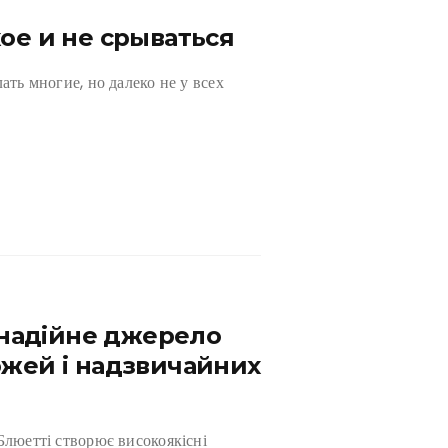
кое и не срываться
ать многие, но далеко не у всех
— надійне джерело
ожей і надзвичайних
Блюетті створює високоякісні