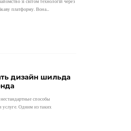
найомство зі світом технологій через
ікаву платформу. Вона…
ать дизайн шильда
енда
 нестандартные способы
 услуге. Одним из таких