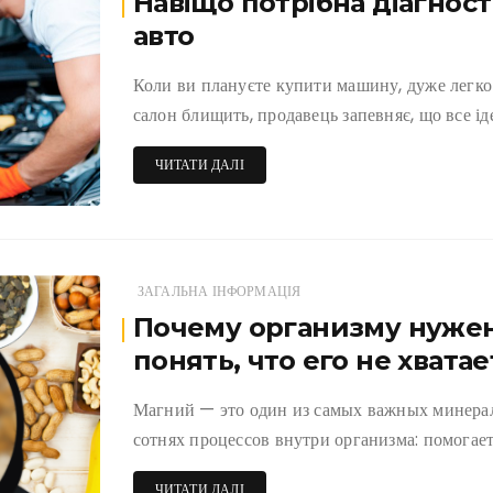
Навіщо потрібна діагнос
авто
Коли ви плануєте купити машину, дуже легко 
салон блищить, продавець запевняє, що все ід
ЧИТАТИ ДАЛІ
ЗАГАЛЬНА ІНФОРМАЦІЯ
Почему организму нужен
понять, что его не хватае
Магний — это один из самых важных минерало
сотнях процессов внутри организма: помогае
ЧИТАТИ ДАЛІ