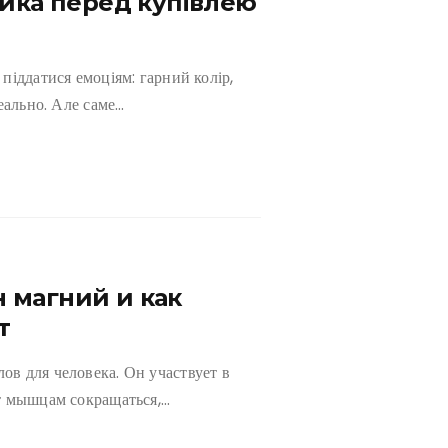
тика перед купівлею
піддатися емоціям: гарний колір,
еально. Але саме…
 магний и как
т
в для человека. Он участвует в
т мышцам сокращаться,…